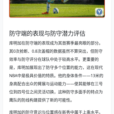
防守端的表现与防守潜力评估
库明加在防守端的表现成为其首赛季最亮眼的部分。
其0次抢断、0.8次盖帽的数据虽然不算突出，但防守
效率与防守评分在球队中处于较高水平。更重要的
是，库明加展现出了防守多个位置的能力，这在现代
NBA中是极具价值的特质。他的身体条件——13米的
身高配合出众的臂展与运动能力——使其能够在三号
位到四号位之间灵活切换，这种防守多面手的特点为
鹰队的防线构建提供了新的可能性。
库明加的防守意识与位置感在新秀中属于上乘水平。