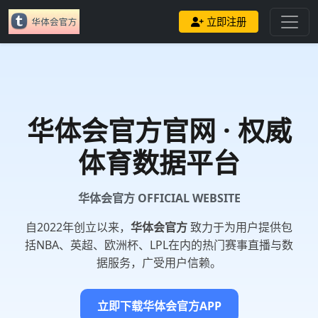
立即注册
华体会官方
官网 · 权威
体育数据平台
华体会官方 OFFICIAL WEBSITE
自2022年创立以来，
华体会官方
致力于为用户提供包
括NBA、英超、欧洲杯、LPL在内的热门赛事直播与数
据服务，广受用户信赖。
立即下载华体会官方APP