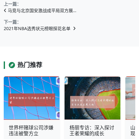
上一篇：
马竞与北京国安激战成平局双方展…
下一篇：
2021年NBA选秀状元榜眼探花名单
热门推荐
世界杯赌球公司涉嫌
杨丽专访：深入探讨
山
违法被警方立
王者荣耀的成长
现