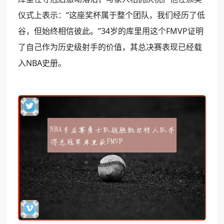
仪式上表示：“这座奖杯属于整个团队，我们经历了低
谷，但始终相信彼此。”34岁的库里用这个FMVP证明
了自己作为历史级射手的价值，其总决赛表现已经载
入NBA史册。