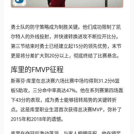
勇士队的防守策略成为制胜关键。他们成功限制了凯
尔特人的外线投射，并快速转换进攻不断拉开比分。
第三节结束时勇士已经建立起15分的领先优势，末节
更是将分差扩大到20分以上，彻底终结了比赛悬念。
库里的FMVP征程
斯蒂芬·库里在总决赛六场比赛中场均得到31.2分6篮
板5助攻，三分命中率高达47%。他在系列赛第四场轰
下43分的表现，成为勇士能够扭转局势的关键转折
点。这是库里职业生涯首次获得总决赛MVP，弥补了
2015年和2018年的遗憾。
库里在夺冠后激动落泪，与家人相拥庆祝。他在颁奖