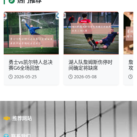
热门推荐
勇士vs凯尔特人总决
湖人队詹姆斯伤停时
詹
赛G6全场回放
间确定将缺席
攻
2026-05-25
2026-05-08
2
推荐网站
联系我们