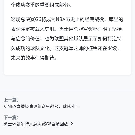
个成功赛季的重要组成部分。
这场总决赛G6将成为NBA历史上的经典战役，库里的
表现注定被载入史册。勇士用总冠军奖杯证明了坚持
与信念的价值，也为联盟其他球队展示了如何打造持
久成功的球队文化。这支冠军之师的征程还在继续，
未来的故事值得期待。
上一篇：
NBA直播极速更新赛事战报，球队排…
下一篇：
勇士vs凯尔特人总决赛G6全场回放