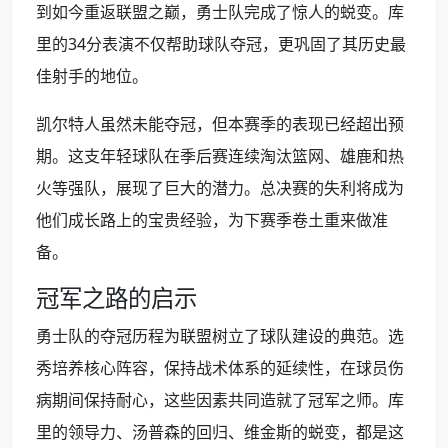
到如今重返联盟之巅，勇士队完成了惊人的蜕变。库
里的34分表演不仅帮助球队夺冠，更巩固了其历史最
佳射手的地位。
凯尔特人虽然未能夺冠，但本赛季的表现已经超出预
期。这支年轻球队在季后赛连续淘汰篮网、雄鹿和热
火等强队，展现了巨大的潜力。总决赛的失利将成为
他们成长路上的宝贵经验，为下赛季卷土重来做准
备。
冠军之路的启示
勇士队的夺冠历程为联盟树立了球队建设的典范。选
秀培养核心阵容，保持战术体系的延续性，在球员伤
病期间保持耐心，这些因素共同造就了冠军之师。库
里的领导力、汤普森的回归、维金斯的蜕变，都是这