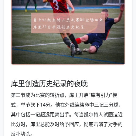
库里创造历史纪录的夜晚
第三节成为比赛的转折点，库里开启"库有引力"模
式，单节砍下14分。他在外线连续命中三记三分球，
其中包括一记超远距离出手。每当凯尔特人试图迫近
比分时，库里总能及时给予回应，彻底击溃了对手的
反扑势头。