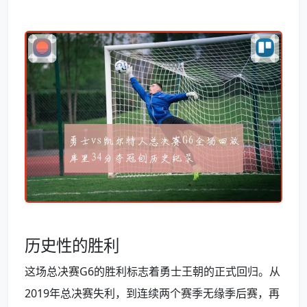
历史性的胜利
这场总决赛G6的胜利标志着勇士王朝的正式回归。从
2019年总决赛失利，到连续两个赛季无缘季后赛，再