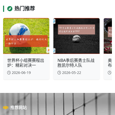
热门推荐
世界杯小组赛赛程出
NBA季后赛勇士队战
奥
炉：精彩对决一
胜凯尔特人队
布 
2026-06-19
2026-05-22
2
推荐网站