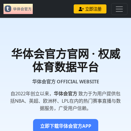
立即注册
华体会官方
官网 · 权威
体育数据平台
华体会官方 OFFICIAL WEBSITE
自2022年创立以来，
华体会官方
致力于为用户提供包
括NBA、英超、欧洲杯、LPL在内的热门赛事直播与数
据服务，广受用户信赖。
立即下载华体会官方APP