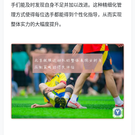
手们能及时发现自身不足并加以改进。这种精细化管
理方式使得每位选手都能得到个性化指导，从而实现
整体实力的大幅度提升。