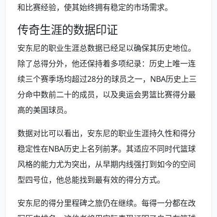
和比赛经验，使其始终拥有稳定的市场需求。
传奇生涯的数据印证
安东尼的职业生涯总数据已经足以确保其历史地位。
除了总得分外，他还保持着多项纪录：历史上唯一连
续三个赛季场均超过28分的球员之一，NBA历史上三
分命中数前二十的成员，以及奥运会男篮比赛得分最
高的美国球员。
数据对比可以看出，安东尼的职业生涯持久性和得分
稳定性在NBA历史上名列前茅。其适应不同时代篮球
风格的能力尤为突出，从早期内线强打到如今的空间
型四号位，他总能找到最有效的得分方式。
安东尼的得分里程碑之旅仍在继续。每得一分都在改