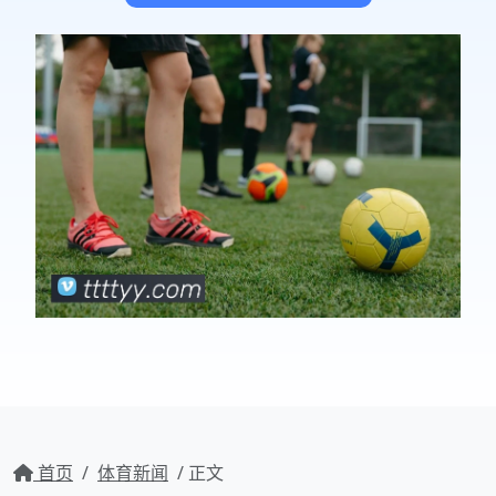
首页
/
体育新闻
/ 正文