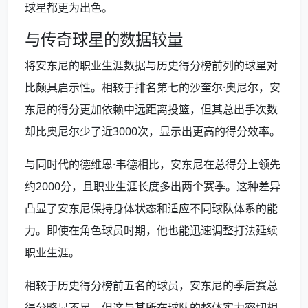
球星都更为出色。
与传奇球星的数据较量
将安东尼的职业生涯数据与历史得分榜前列的球星对
比颇具启示性。相较于排名第七的沙奎尔·奥尼尔，安
东尼的得分更加依赖中远距离投篮，但其总出手次数
却比奥尼尔少了近3000次，显示出更高的得分效率。
与同时代的德维恩·韦德相比，安东尼在总得分上领先
约2000分，且职业生涯长度多出两个赛季。这种差异
凸显了安东尼保持身体状态和适应不同球队体系的能
力。即使在角色球员时期，他也能迅速调整打法延续
职业生涯。
相较于历史得分榜前五名的球员，安东尼的季后赛总
得分略显不足。但这与其所在球队的整体实力密切相