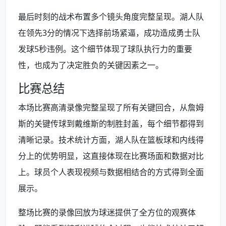
最后时刻的战术布置多个镜头角度完整呈现。湖人队
在领先3分的情况下选择前场紧逼，成功造成勇士队
发球5秒违例。这个细节体现了球队执行力的重要
性，也成为了决定胜负的关键因素之一。
比赛总结
本场比赛高清录像完整呈现了所有关键回合，从詹姆
斯的关键传球到戴维斯的制胜封盖，每个细节都得到
清晰记录。技术统计方面，湖人队在篮板球和内线得
分上的优势明显，这直接体现在比赛场面和数据对比
上。球员个人表现视频与数据相结合的方式得到全面
展示。
整场比赛的录像回放为球迷提供了全方位的观赛体