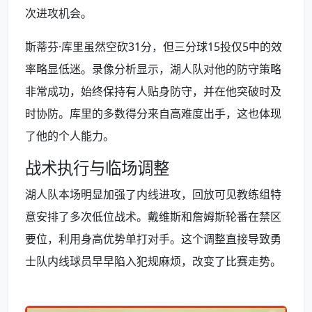
次进攻机会。
斯蒂芬·库里虽然空砍31分，但三分球15投仅5中的效
率略显低迷。录像分析显示，湖人队对他的防守策略
非常成功，始终保持有人贴身防守，并在他突破时及
时协防。库里的多数得分来自高难度出手，这也体现
了他的个人能力。
战术执行与临场调整
湖人队本场明显加强了内线进攻，回放可见教练组特
意安排了多次低位战术。戴维斯和詹姆斯轮番在禁区
要位，利用身高优势单打对手。这个调整直接导致勇
士队内线球员早早陷入犯规麻烦，改变了比赛走势。