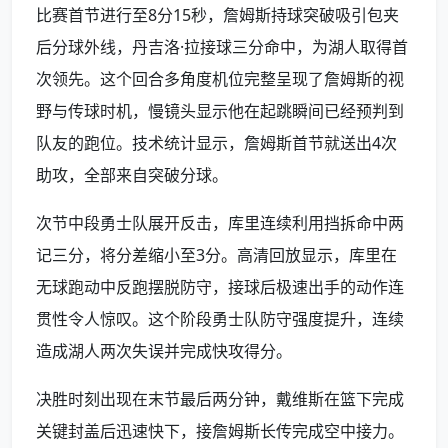
比赛首节进行至8分15秒，詹姆斯持球突破吸引包夹
后分球外线，丹吉洛·拉接球三分命中，为湖人取得首
次领先。这个回合多角度机位完整呈现了詹姆斯的视
野与传球时机，慢镜头显示他在起跳瞬间已经预判到
队友的跑位。技术统计显示，詹姆斯首节就送出4次
助攻，全部来自突破分球。
次节中段勇士队展开反击，库里连续利用挡拆命中两
记三分，将分差缩小至3分。高清回放显示，库里在
无球跑动中反跑摆脱防守，接球后极速出手的动作连
贯性令人惊叹。这个阶段勇士队防守强度提升，连续
造成湖人两次失误并完成快攻得分。
决胜时刻出现在末节最后两分钟，戴维斯在篮下完成
关键封盖后迅速快下，接詹姆斯长传完成空中接力。